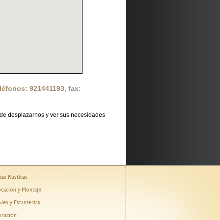
léfonos: 921441193, fax:
de desplazarnos y ver sus necesidades
tas Rústicas
cación y Montaje
les y Estanterías
ración