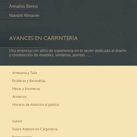
Armarios Benno
Nuestro Almacén
AVANCES EN CARPINTERÍA
Una empresa con años de experiencia en el sector dedicada al diseño
y construcción de muebles, ventanas, puertas ......
Artesanía y Talla
Escaleras y Barandillas
Mesas y Encimeras
Armarios
Horario de Atención al público
Suelos
Sobre Avances en Carpintería